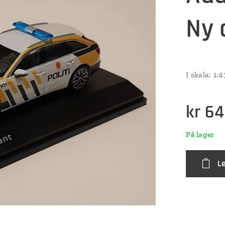
Ny 
I skala: 1:
kr
64
På lager
L