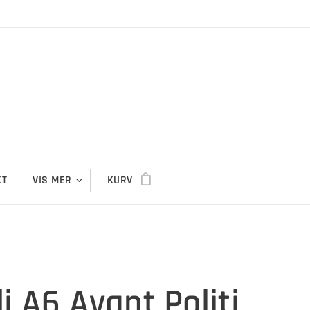
KT
VIS MER
KURV
i A6 Avant Politi