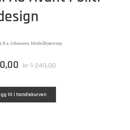
design
43 fra Johansen Modellkjøretøy.
0,00
kr
1 249,00
egg til i handlekurven