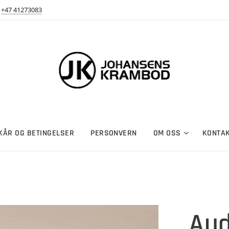
+47 41273083
LKÅR OG BETINGELSER
PERSONVERN
OM OSS
KONTA
Aud