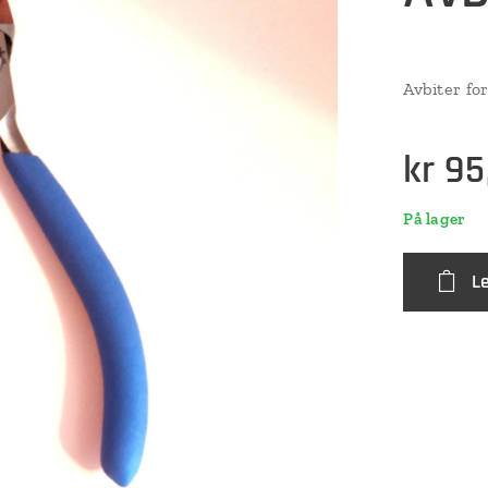
Avbiter fo
kr
95
På lager
L