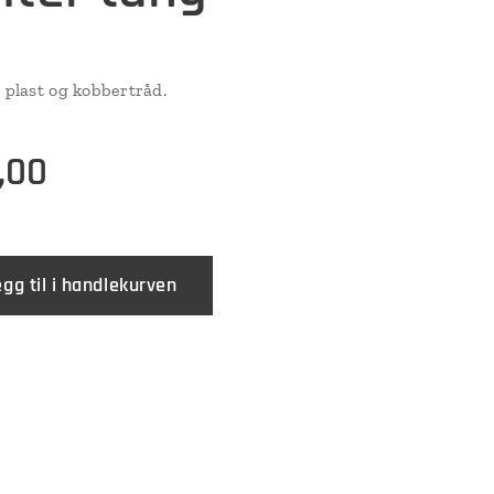
r plast og kobbertråd.
,00
egg til i handlekurven