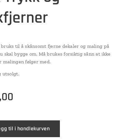
kfjerner
bruks til å skånsomt fjerne dekaler og maling på
u skal bygge om. Må brukes forsiktig sånn at ikke
er malingen følger med.
 utsolgt.
,00
egg til i handlekurven