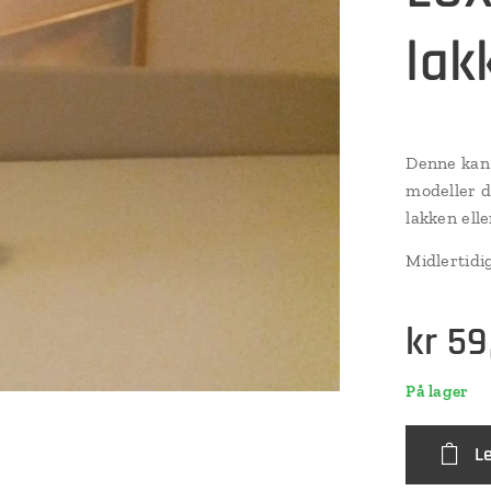
lak
Denne kan 
modeller d
lakken ell
Midlertidig
kr
59
På lager
L