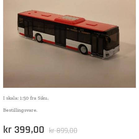
I skala: 1:50 fra Siku.
Bestillingsvare.
kr
399,00
kr
899,00