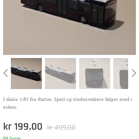
I skala: 1:87 fra Rietze. Speil og vindusviskere følger med i
esken.
kr
199,00
kr
499,00
På lager