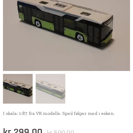
I skala: 1:87 fra VK modelle. Speil følger med i esken.
kr
299,00