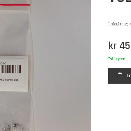
I skala: 1:
kr
45
På lager
L