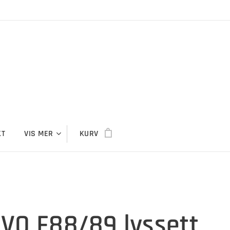
KT
VIS MER
KURV
VO F88/89 lyssett