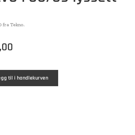
50 fra Tekno.
,00
egg til i handlekurven