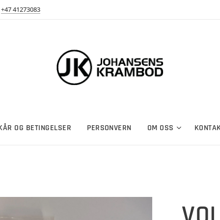
+47 41273083
LKÅR OG BETINGELSER
PERSONVERN
OM OSS
KONTA
VOL